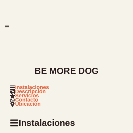
Saltar
al
contenido
MENÚ
BE MORE DOG
Instalaciones
Descripción
Servicios
Contacto
Ubicación
Instalaciones