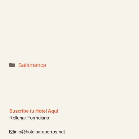
Categorías
Salamanca
Suscribe tu Hotel Aquí
Rellenar Formulario
info@hotelparaperros.net