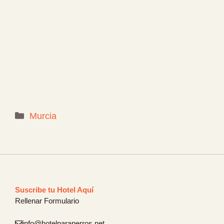
Categorías
Murcia
Suscribe tu Hotel Aquí
Rellenar Formulario
info@hotelparaperros.net