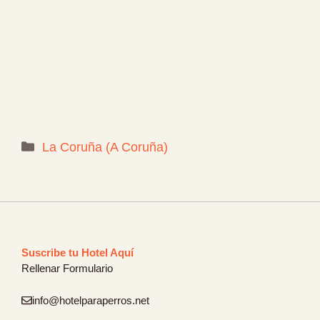
Categorías
La Coruña (A Coruña)
Suscribe tu Hotel Aquí
Rellenar Formulario
info@hotelparaperros.net