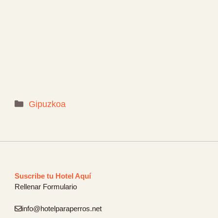
Categorías
Gipuzkoa
Suscribe tu Hotel Aquí
Rellenar Formulario
info@hotelparaperros.net