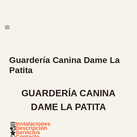
Saltar
al
contenido
MENÚ
Guardería Canina Dame La
Patita
GUARDERÍA CANINA
DAME LA PATITA
Instalaciones
Descripción
Servicios
Contacto