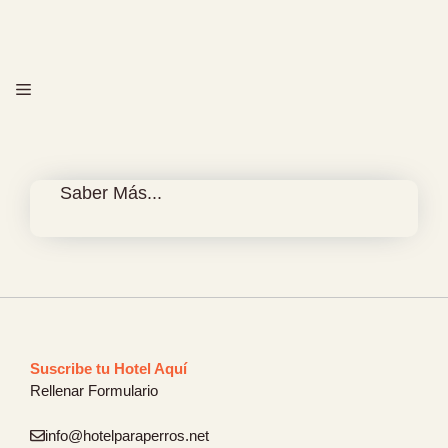
Saltar
al
contenido
MENÚ
Saber Más...
Suscribe tu Hotel Aquí
Rellenar Formulario
info@hotelparaperros.net