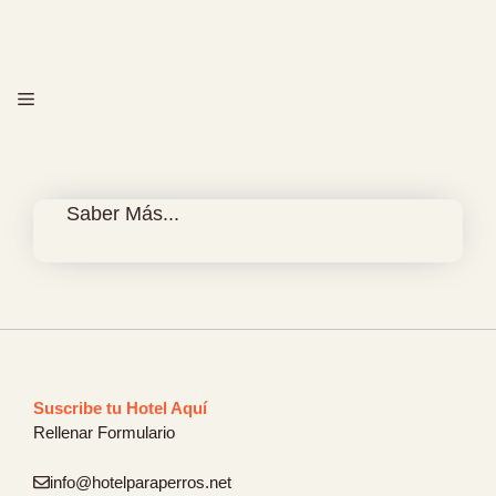
Saltar
al
contenido
MENÚ
Saber Más...
Suscribe tu Hotel Aquí
Rellenar Formulario
info@hotelparaperros.net