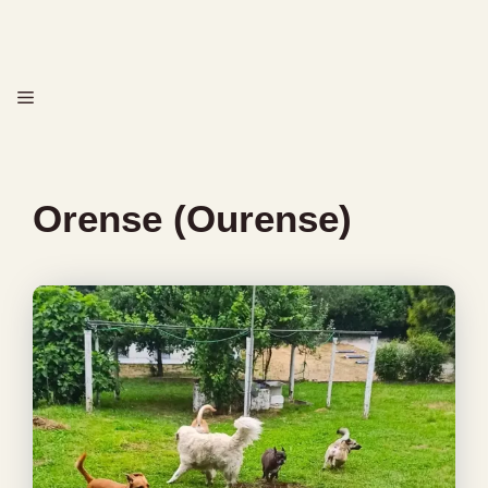
Saltar
al
contenido
MENÚ
Orense (Ourense)