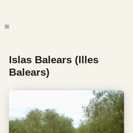
Saltar
al
contenido
MENÚ
Islas Balears (Illes
Balears)