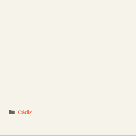
Categorías
Cádiz