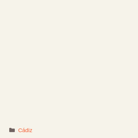
Categorías
Cádiz