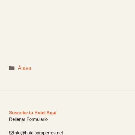
Categorías
Álava
Suscribe tu Hotel Aquí
Rellenar Formulario
info@hotelparaperros.net