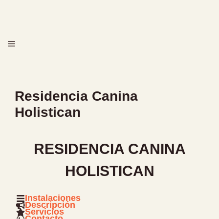
Saltar
al
contenido
MENÚ
Residencia Canina
Holistican
RESIDENCIA CANINA
HOLISTICAN
Instalaciones
Descripción
Servicios
Contacto